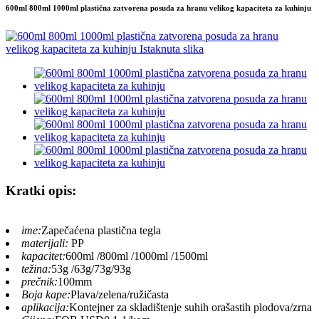
600ml 800ml 1000ml plastična zatvorena posuda za hranu velikog kapaciteta za kuhinju
Kratki opis:
ime:
Zapečaćena plastična tegla
materijali:
PP
kapacitet:
600ml /800ml /1000ml /1500ml
težina:
53g /63g/73g/93g
prečnik:
100mm
Boja kape:
Plava/zelena/ružičasta
aplikacija:
Kontejner za skladištenje suhih orašastih plodova/zrna