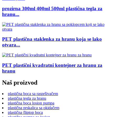
prozirna 300ml 400ml 500ml plastična tegla za
hranu...
PET plastična staklenka za hranu koja se lako
otvara...
PET plastični kvadratni kontejner za hranu za
hranu
Naš proizvod
plastična boca sa raspršivačem
plastična tegla za hranu
plastična boca losion pumpa
plastična prskalica sa okidačem
plastična fliptop boca