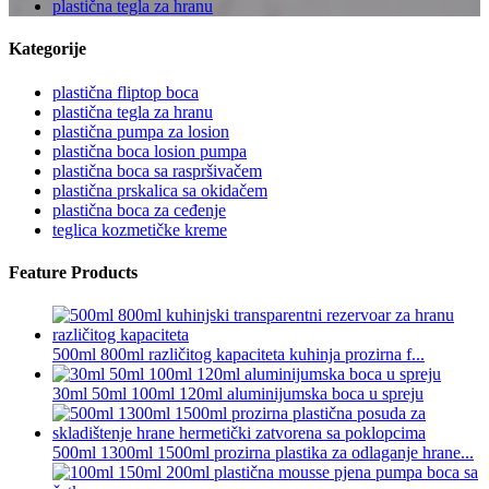
plastična tegla za hranu
Kategorije
plastična fliptop boca
plastična tegla za hranu
plastična pumpa za losion
plastična boca losion pumpa
plastična boca sa raspršivačem
plastična prskalica sa okidačem
plastična boca za ceđenje
teglica kozmetičke kreme
Feature Products
500ml 800ml različitog kapaciteta kuhinja prozirna f...
30ml 50ml 100ml 120ml aluminijumska boca u spreju
500ml 1300ml 1500ml prozirna plastika za odlaganje hrane...