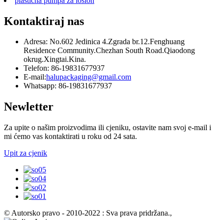
plastična pumpa za losion
Kontaktiraj nas
Adresa: No.602 Jedinica 4.Zgrada br.12.Fenghuang
Residence Community.Chezhan South Road.Qiaodong
okrug.Xingtai.Kina.
Telefon: 86-19831677937
E-mail:
halupackaging@gmail.com
Whatsapp: 86-19831677937
Newletter
Za upite o našim proizvodima ili cjeniku, ostavite nam svoj e-mail i
mi ćemo vas kontaktirati u roku od 24 sata.
Upit za cjenik
© Autorsko pravo - 2010-2022 : Sva prava pridržana.
,