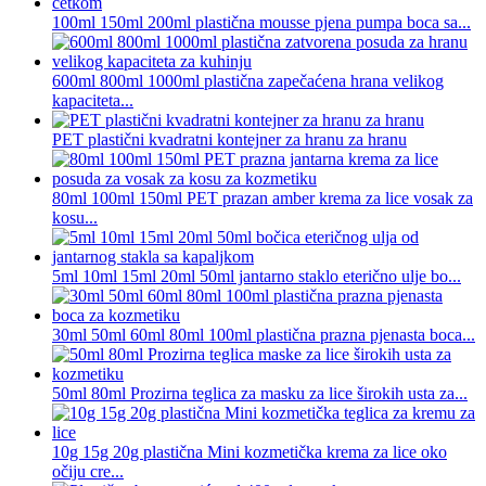
100ml 150ml 200ml plastična mousse pjena pumpa boca sa...
600ml 800ml 1000ml plastična zapečaćena hrana velikog
kapaciteta...
PET plastični kvadratni kontejner za hranu za hranu
80ml 100ml 150ml PET prazan amber krema za lice vosak za
kosu...
5ml 10ml 15ml 20ml 50ml jantarno staklo eterično ulje bo...
30ml 50ml 60ml 80ml 100ml plastična prazna pjenasta boca...
50ml 80ml Prozirna teglica za masku za lice širokih usta za...
10g 15g 20g plastična Mini kozmetička krema za lice oko
očiju cre...