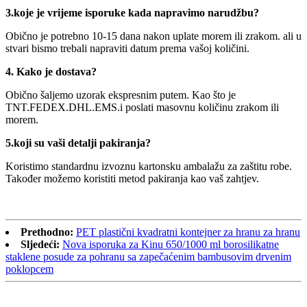
3.koje je vrijeme isporuke kada napravimo narudžbu?
Obično je potrebno 10-15 dana nakon uplate morem ili zrakom. ali u
stvari bismo trebali napraviti datum prema vašoj količini.
4. Kako je dostava?
Obično šaljemo uzorak ekspresnim putem. Kao što je
TNT.FEDEX.DHL.EMS.i poslati masovnu količinu zrakom ili
morem.
5.koji su vaši detalji pakiranja?
Koristimo standardnu ​​izvoznu kartonsku ambalažu za zaštitu robe.
Također možemo koristiti metod pakiranja kao vaš zahtjev.
Prethodno:
PET plastični kvadratni kontejner za hranu za hranu
Sljedeći:
Nova isporuka za Kinu 650/1000 ml borosilikatne
staklene posude za pohranu sa zapečaćenim bambusovim drvenim
poklopcem