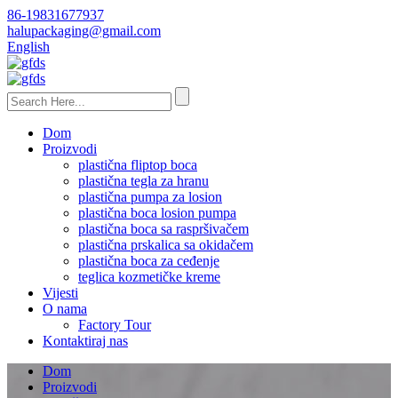
86-19831677937
halupackaging@gmail.com
English
Dom
Proizvodi
plastična fliptop boca
plastična tegla za hranu
plastična pumpa za losion
plastična boca losion pumpa
plastična boca sa raspršivačem
plastična prskalica sa okidačem
plastična boca za ceđenje
teglica kozmetičke kreme
Vijesti
O nama
Factory Tour
Kontaktiraj nas
Dom
Proizvodi