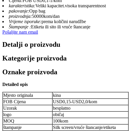
Cijena:
FOB USD0,1-1/kom
karakteristika:
Veliki kapacitet.visoka transparentnost
pakovanje:
Opp bag
proizvodnja:
50000kom/dan
Vrijeme isporuke:
prema količini narudžbe
Štampanje :
Etiketa ili sito ili vruće štancanje
Pošaljite nam email
Detalji o proizvodu
Kategorije proizvoda
Oznake proizvoda
Deta
ile
d opis
Mjesto originala
kina
FOB Cijena
USD0,15-USD2,0/kom
Uzorak
besplatno
logo
običaj
MOQ
100kom
štampanje
Silk screen/vruće štancanje/etiketa