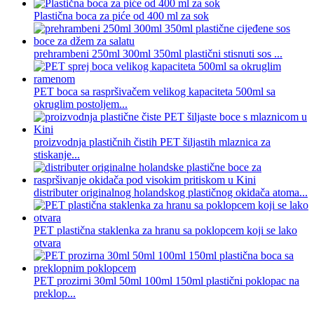
Plastična boca za piće od 400 ml za sok
prehrambeni 250ml 300ml 350ml plastični stisnuti sos ...
PET boca sa raspršivačem velikog kapaciteta 500ml sa
okruglim postoljem...
proizvodnja plastičnih čistih PET šiljastih mlaznica za
stiskanje...
distributer originalnog holandskog plastičnog okidača atoma...
PET plastična staklenka za hranu sa poklopcem koji se lako
otvara
PET prozirni 30ml 50ml 100ml 150ml plastični poklopac na
preklop...