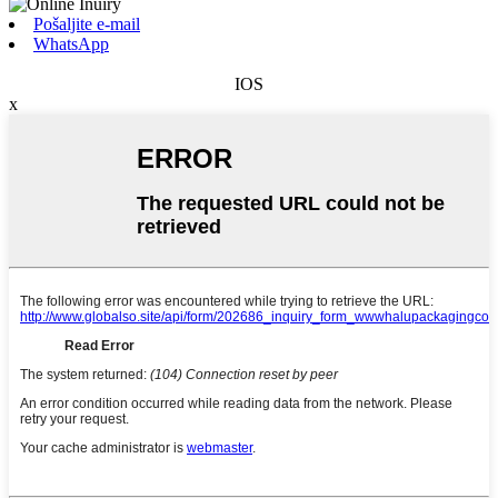
Pošaljite e-mail
WhatsApp
IOS
x